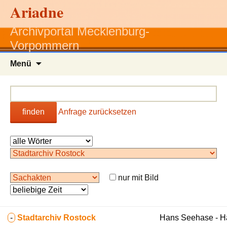
Ariadne
Archivportal Mecklenburg-
Vorpommern
Zum
Menü
Inhalt
springen
finden
Anfrage zurücksetzen
nur mit Bild
-
Stadtarchiv Rostock
Hans Seehase - 