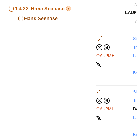
∧
-
1.4.22.
Hans Seehase
LAUF
-
Hans Seehase
∨
Si
Ti
OAI-PMH
La
B
Si
Ti
OAI-PMH
B
La
B