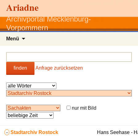
Ariadne
Archivportal Mecklenburg-
Vorpommern
Zum
Menü
Inhalt
springen
finden
Anfrage zurücksetzen
nur mit Bild
-
Stadtarchiv Rostock
Hans Seehase - 