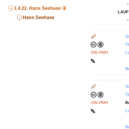
∧
-
1.4.22.
Hans Seehase
LAUF
-
Hans Seehase
∨
Si
Ti
OAI-PMH
La
B
Si
Ti
OAI-PMH
B
La
B