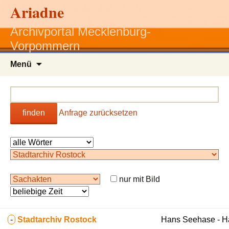
Ariadne
Archivportal Mecklenburg-
Vorpommern
Zum
Menü
Inhalt
springen
finden
Anfrage zurücksetzen
nur mit Bild
-
Stadtarchiv Rostock
Hans Seehase - 