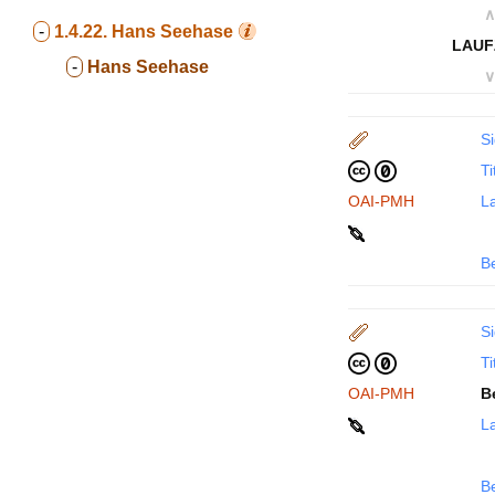
∧
-
1.4.22.
Hans Seehase
LAUF
-
Hans Seehase
∨
Si
Ti
OAI-PMH
La
B
Si
Ti
OAI-PMH
B
La
B