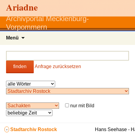
Ariadne
Archivportal Mecklenburg-
Vorpommern
Zum
Menü
Inhalt
springen
finden
Anfrage zurücksetzen
nur mit Bild
-
Stadtarchiv Rostock
Hans Seehase - 