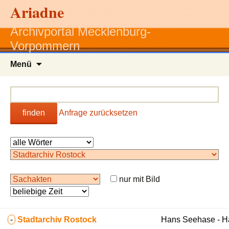
Ariadne
Archivportal Mecklenburg-
Vorpommern
Zum
Menü
Inhalt
springen
finden
Anfrage zurücksetzen
nur mit Bild
-
Stadtarchiv Rostock
Hans Seehase - 