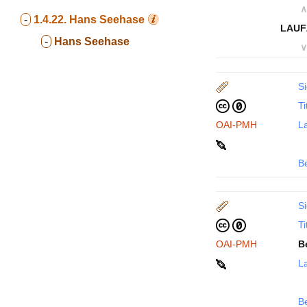
∧
-
1.4.22.
Hans Seehase
LAUF
-
Hans Seehase
∨
Si
Ti
OAI-PMH
La
B
Si
Ti
OAI-PMH
B
La
B