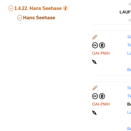
∧
-
1.4.22.
Hans Seehase
LAUF
-
Hans Seehase
∨
Si
Ti
OAI-PMH
La
B
Si
Ti
OAI-PMH
B
La
B