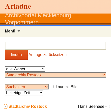
Ariadne
Archivportal Mecklenburg-
Vorpommern
Zum
Menü
Inhalt
springen
finden
Anfrage zurücksetzen
nur mit Bild
-
Stadtarchiv Rostock
Hans Seehase - 