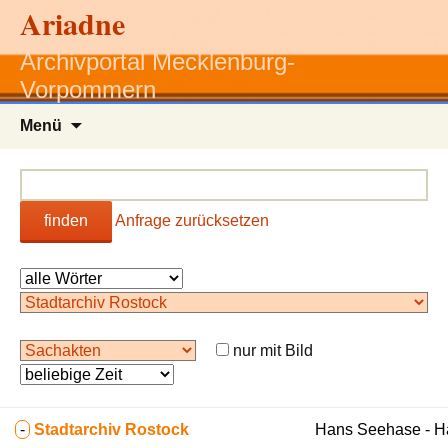
Ariadne
Archivportal Mecklenburg-
Vorpommern
Zum
Menü
Inhalt
springen
finden
Anfrage zurücksetzen
nur mit Bild
-
Stadtarchiv Rostock
Hans Seehase - 