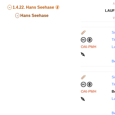
∧
-
1.4.22.
Hans Seehase
LAUF
-
Hans Seehase
∨
Si
Ti
OAI-PMH
La
B
Si
Ti
OAI-PMH
B
La
B