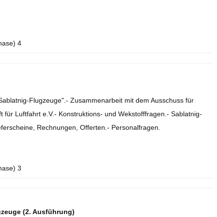
hase) 4
e Sablatnig-Flugzeuge".- Zusammenarbeit mit dem Ausschuss für
 für Luftfahrt e.V.- Konstruktions- und Wekstofffragen.- Sablatnig-
eferscheine, Rechnungen, Offerten.- Personalfragen.
hase) 3
gzeuge (2. Ausführung)