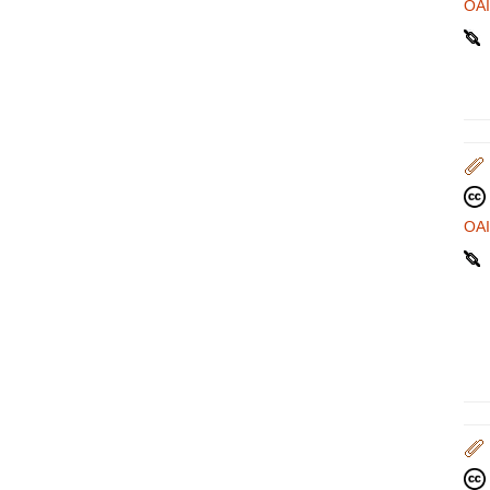
OA
OA