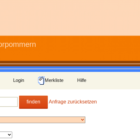
Vorpommern
Login
Merkliste
Hilfe
finden
Anfrage zurücksetzen