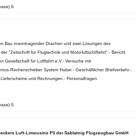
hase) 6
r den Bau manntragender Drachen und zwei Lösungen des
r "Zeitschrift für Flugtechnik und Motorluftschiffahrt".- Bericht
 Gesellschaft für Luftfahrt e.V.- Versuche mit
rmus-Rechenschieber System Huber.- Geschäftlicher Briefverkehr.-
.- Lieferscheine und Rechnungen.- Personalfragen.
hase) 5
deckers Luft-Limousine P3 der Sablatnig Flugzeugbau GmbH