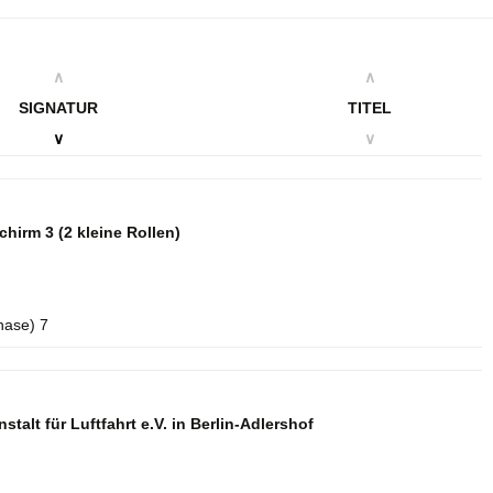
∧
∧
SIGNATUR
TITEL
∨
∨
schirm 3
(2 kleine Rollen)
hase) 7
talt für Luftfahrt e.V. in Berlin-Adlershof