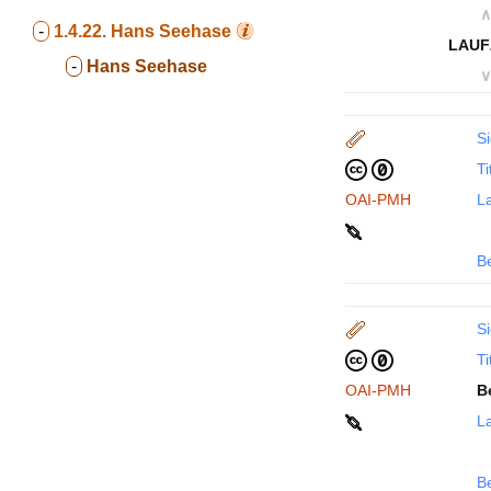
∧
-
1.4.22.
Hans Seehase
LAUF
-
Hans Seehase
∨
Si
Ti
OAI-PMH
La
B
Si
Ti
OAI-PMH
B
La
B