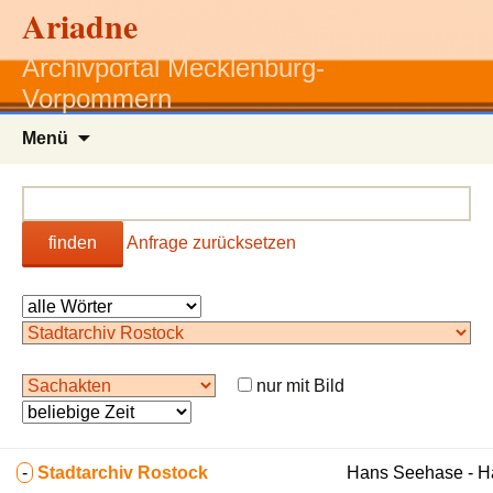
Ariadne
Archivportal Mecklenburg-
Vorpommern
Zum
Menü
Inhalt
springen
finden
Anfrage zurücksetzen
nur mit Bild
-
Stadtarchiv Rostock
Hans Seehase - 