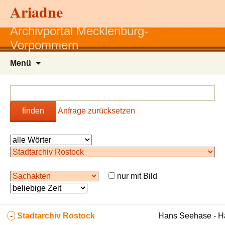
Ariadne
Archivportal Mecklenburg-
Vorpommern
Zum
Menü
Inhalt
springen
finden
Anfrage zurücksetzen
nur mit Bild
-
Stadtarchiv Rostock
Hans Seehase - 