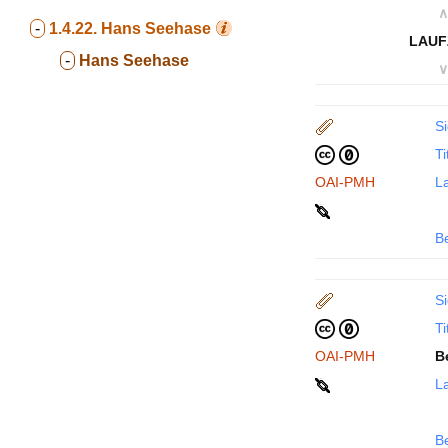
∧
-
1.4.22.
Hans Seehase
LAUF
-
Hans Seehase
∨
Si
Ti
OAI-PMH
La
B
Si
Ti
OAI-PMH
B
La
B