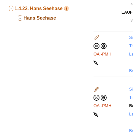
∧
-
1.4.22.
Hans Seehase
LAUF
-
Hans Seehase
∨
Si
Ti
OAI-PMH
La
B
Si
Ti
OAI-PMH
B
La
B