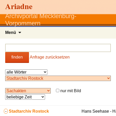
Ariadne
Archivportal Mecklenburg-
Vorpommern
Zum
Menü
Inhalt
springen
finden
Anfrage zurücksetzen
nur mit Bild
-
Stadtarchiv Rostock
Hans Seehase - 