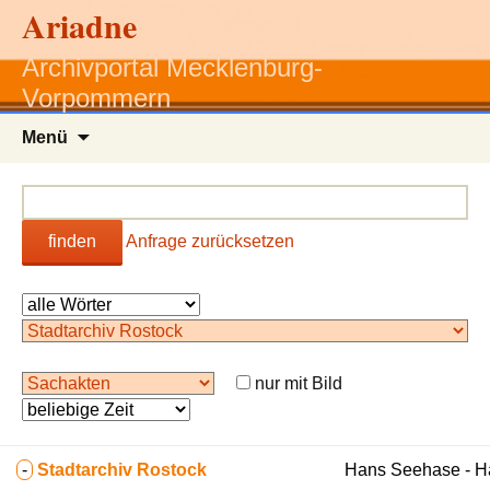
Ariadne
Archivportal Mecklenburg-
Vorpommern
Zum
Menü
Inhalt
springen
finden
Anfrage zurücksetzen
nur mit Bild
-
Stadtarchiv Rostock
Hans Seehase - 