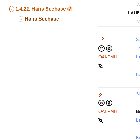
∧
-
1.4.22.
Hans Seehase
LAUF
-
Hans Seehase
∨
Si
Ti
OAI-PMH
La
B
Si
Ti
OAI-PMH
B
La
B