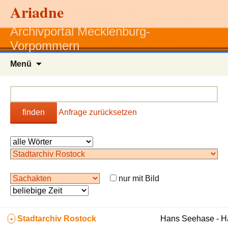
Ariadne
Archivportal Mecklenburg-
Vorpommern
Zum
Menü
Inhalt
springen
finden
Anfrage zurücksetzen
nur mit Bild
-
Stadtarchiv Rostock
Hans Seehase - 