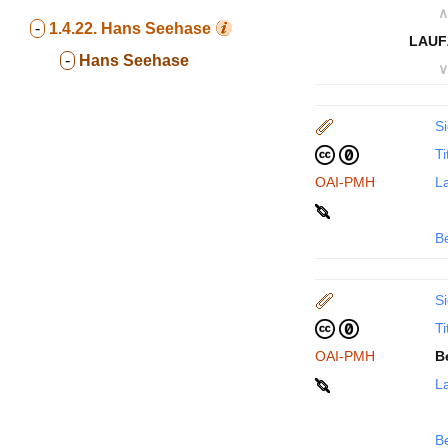
∧
-
1.4.22.
Hans Seehase
LAUF
-
Hans Seehase
∨
Si
Ti
OAI-PMH
La
B
Si
Ti
OAI-PMH
B
La
B