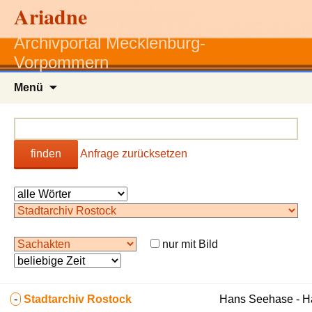
Ariadne
Archivportal Mecklenburg-
Vorpommern
Zum
Menü
Inhalt
springen
finden
Anfrage zurücksetzen
nur mit Bild
-
Stadtarchiv Rostock
Hans Seehase - 