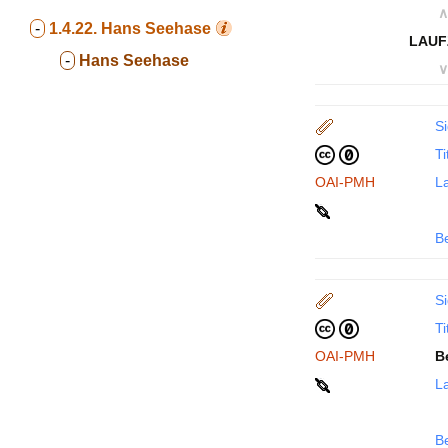
∧
-
1.4.22.
Hans Seehase
LAUF
-
Hans Seehase
∨
Si
Ti
OAI-PMH
La
B
Si
Ti
OAI-PMH
B
La
B