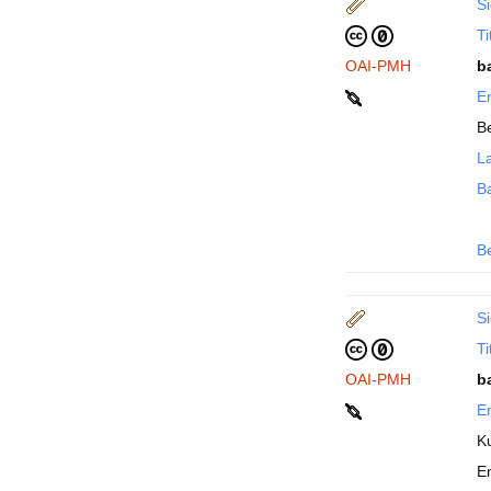
Si
Ti
OAI-PMH
b
En
Be
La
B
B
Si
Ti
OAI-PMH
b
En
K
E