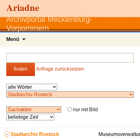
Ariadne
Archivportal Mecklenburg-
Vorpommern
Zum
Menü
Inhalt
springen
finden
Anfrage zurücksetzen
nur mit Bild
-
Stadtarchiv Rostock
Museumsverwaltung