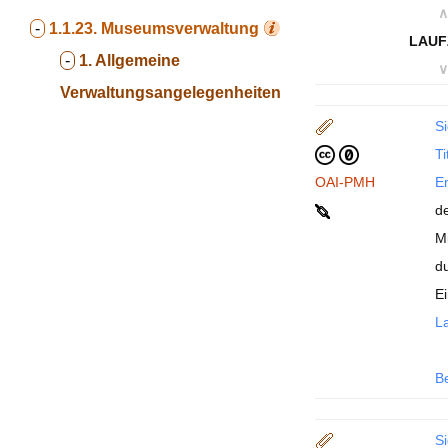
∧
-
1.1.23.
Museumsverwaltung
LAUF
-
1. Allgemeine
∨
Verwaltungsangelegenheiten
Si
Ti
OAI-PMH
En
d
M
d
E
La
B
Si