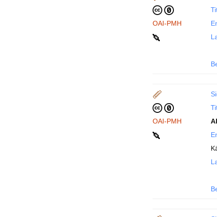
Ti
OAI-PMH
En
La
B
Si
Ti
OAI-PMH
A
En
K
La
B