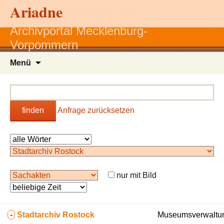
Ariadne
Archivportal Mecklenburg-
Vorpommern
Zum
Menü
Inhalt
springen
finden
Anfrage zurücksetzen
nur mit Bild
-
Stadtarchiv Rostock
Museumsverwaltun