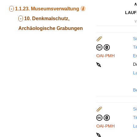
∧
-
1.1.23.
Museumsverwaltung
LAUF
-
10. Denkmalschutz,
∨
Archäologische Grabungen
Si
Ti
OAI-PMH
En
D
La
B
Si
Ti
OAI-PMH
La