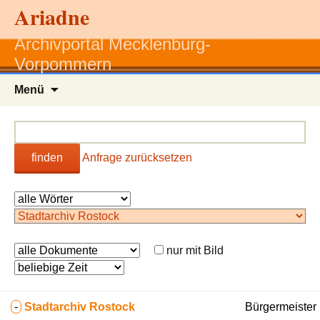
Ariadne
Archivportal Mecklenburg-
Vorpommern
Zum
Menü
Inhalt
springen
finden
Anfrage zurücksetzen
nur mit Bild
-
Stadtarchiv Rostock
Bürgermeister 