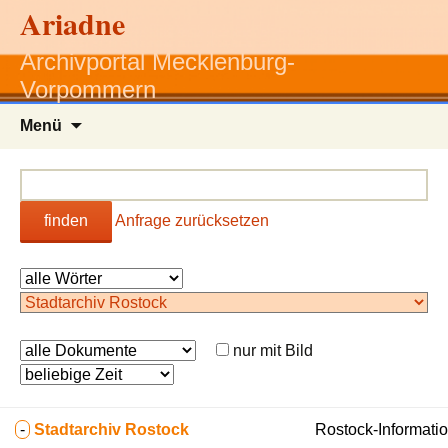
Ariadne
Archivportal Mecklenburg-
Vorpommern
Zum
Menü
Inhalt
springen
finden
Anfrage zurücksetzen
nur mit Bild
-
Stadtarchiv Rostock
Rostock-Informatio