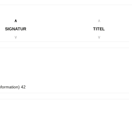
∧
∧
SIGNATUR
TITEL
∨
∨
nformation) 42