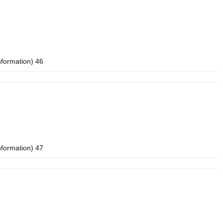
nformation) 46
nformation) 47
n