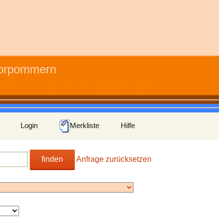
Vorpommern
Login
Merkliste
Hilfe
finden
Anfrage zurücksetzen