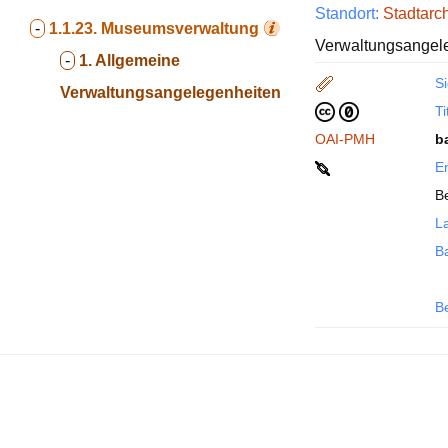
Standort:
Stadtarc
-
1.1.23.
Museumsverwaltung
Verwaltungsangel
-
1. Allgemeine
Si
Verwaltungsangelegenheiten
Ti
OAI-PMH
b
En
Be
La
B
B