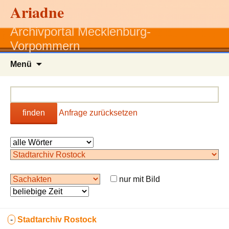
Ariadne
Archivportal Mecklenburg-
Vorpommern
Zum
Menü
Inhalt
springen
finden
Anfrage zurücksetzen
nur mit Bild
-
Stadtarchiv Rostock