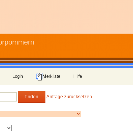
Vorpommern
Login
Merkliste
Hilfe
finden
Anfrage zurücksetzen