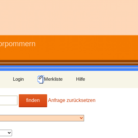
Vorpommern
Login
Merkliste
Hilfe
finden
Anfrage zurücksetzen