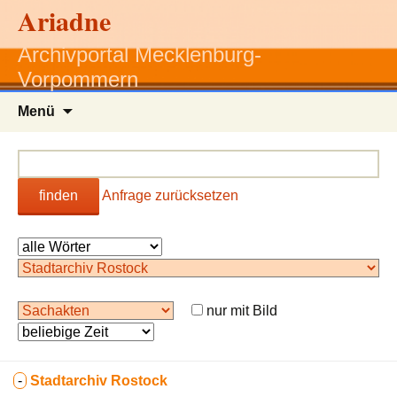
Ariadne
Archivportal Mecklenburg-
Vorpommern
Zum
Menü
Inhalt
springen
finden
Anfrage zurücksetzen
nur mit Bild
-
Stadtarchiv Rostock