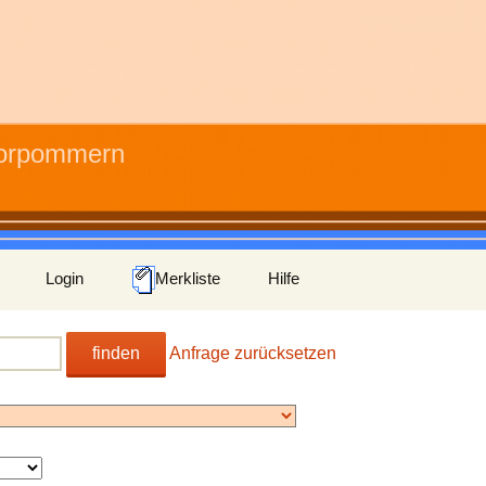
Vorpommern
Login
Merkliste
Hilfe
finden
Anfrage zurücksetzen