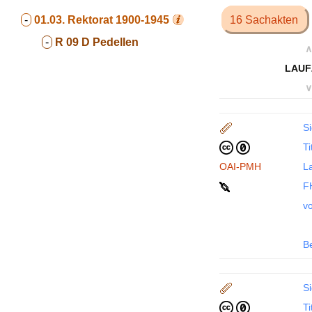
-
01.03.
Rektorat 1900-1945
16 Sachakten
-
R 09 D Pedellen
∧
LAUF
∨
Si
Ti
OAI-PMH
La
F
vo
B
Si
Ti