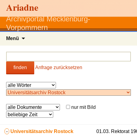
Ariadne
Archivportal Mecklenburg-
Vorpommern
Zum
Menü
Inhalt
springen
finden
Anfrage zurücksetzen
nur mit Bild
-
Universitätsarchiv Rostock
01.03. Rektorat 1