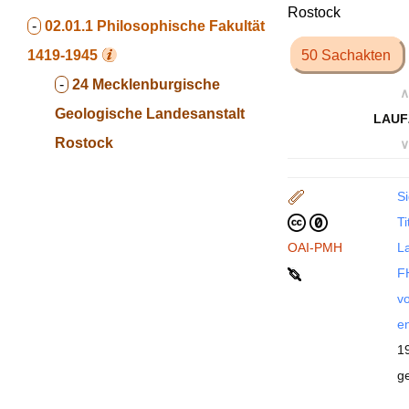
Rostock
-
02.01.1
Philosophische Fakultät
1419-1945
50 Sachakten
-
24 Mecklenburgische
∧
Geologische Landesanstalt
LAUF
Rostock
∨
Si
Ti
OAI-PMH
La
F
vo
en
1
g