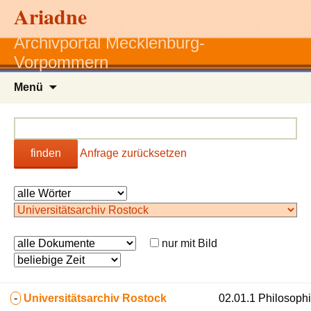
Ariadne
Archivportal Mecklenburg-
Vorpommern
Zum
Menü
Inhalt
springen
finden
Anfrage zurücksetzen
nur mit Bild
-
Universitätsarchiv Rostock
02.01.1 Philosoph