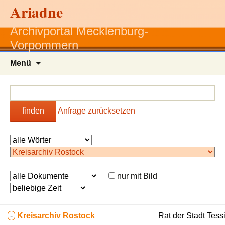
Ariadne
Archivportal Mecklenburg-
Vorpommern
Zum
Menü
Inhalt
springen
finden
Anfrage zurücksetzen
nur mit Bild
-
Kreisarchiv Rostock
Rat der Stadt Tess