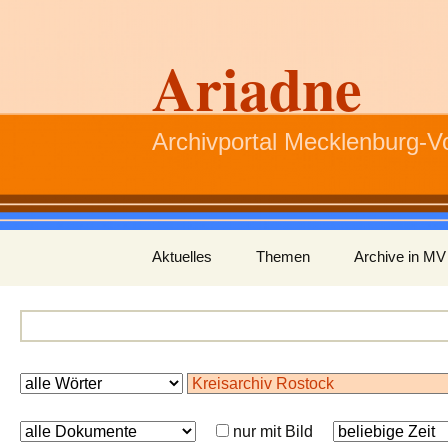
Ariadne
Archivportal Mecklenburg-
Zum
Aktuelles
Themen
Archive in MV
Inhalt
springen
nur mit Bild