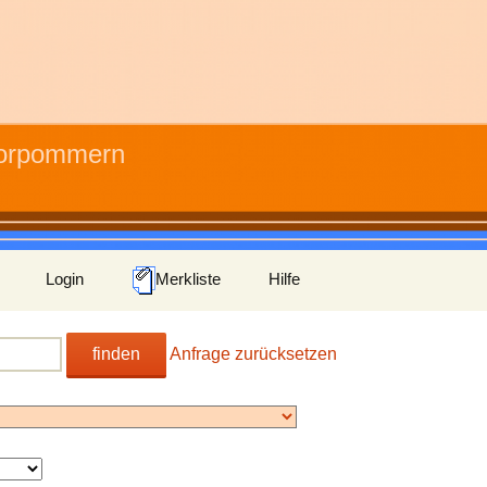
Vorpommern
Login
Merkliste
Hilfe
finden
Anfrage zurücksetzen