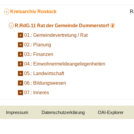
-
Kreisarchiv Rostock
R
-
R.RdG.11
Rat der Gemeinde Dummerstorf
+
01.:
Gemeindevertretung / Rat
+
02.:
Planung
+
03.:
Finanzen
+
04.:
Einwohnermeldeangelegenheiten
+
05.:
Landwirtschaft
+
06.:
Bildungswesen
+
07.:
Inneres
Impressum
Datenschutzerklärung
OAI-Explorer