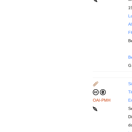
1
La
Al
FH
B
B
G
Si
Ti
OAI-PMH
En
S
D
d