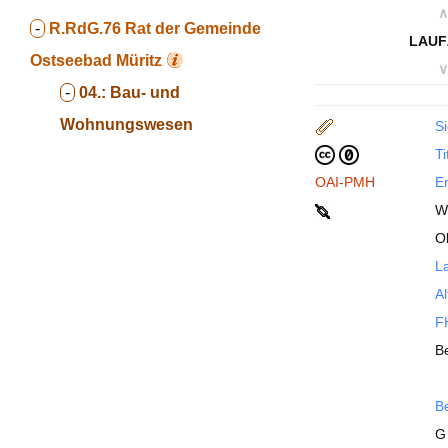
∧
-
R.RdG.76
Rat der Gemeinde
LAUF
Ostseebad Müritz
∨
-
04.:
Bau- und
Wohnungswesen
Si
Ti
OAI-PMH
En
W
O
La
Al
FH
B
B
G