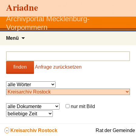
Ariadne
Archivportal Mecklenburg-
Vorpommern
Zum
Menü
Inhalt
springen
finden
Anfrage zurücksetzen
nur mit Bild
-
Kreisarchiv Rostock
Rat der Gemeinde