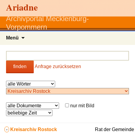
Ariadne
Archivportal Mecklenburg-
Vorpommern
Zum
Menü
Inhalt
springen
finden
Anfrage zurücksetzen
nur mit Bild
-
Kreisarchiv Rostock
Rat der Gemeinde