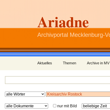
Ariadne
Archivportal Mecklenburg-
Zum
Aktuelles
Themen
Archive in MV
Inhalt
springen
nur mit Bild