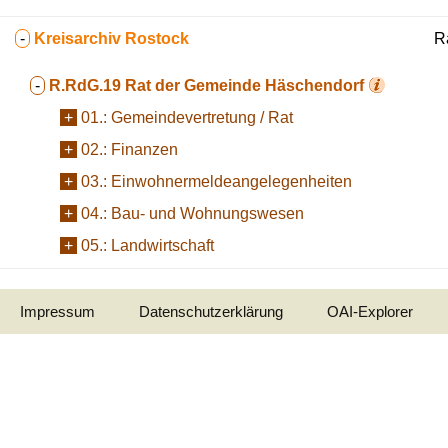
-
Kreisarchiv Rostock
R
-
R.RdG.19
Rat der Gemeinde Häschendorf
+
01.:
Gemeindevertretung / Rat
+
02.:
Finanzen
+
03.:
Einwohnermeldeangelegenheiten
+
04.:
Bau- und Wohnungswesen
+
05.:
Landwirtschaft
Impressum
Datenschutzerklärung
OAI-Explorer