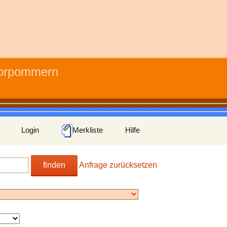
Vorpommern
Login
Merkliste
Hilfe
finden
Anfrage zurücksetzen