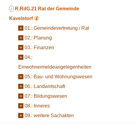
-
R.RdG.21
Rat der Gemeinde
Kavelstorf
+
01.:
Gemeindevertretung / Rat
+
02.:
Planung
+
03.:
Finanzen
+
04.:
Einwohnermeldeangelegenheiten
+
05.:
Bau- und Wohnungswesen
+
06.:
Landwirtschaft
+
07.:
Bildungswesen
+
08.:
Inneres
+
09.:
weitere Sachakten