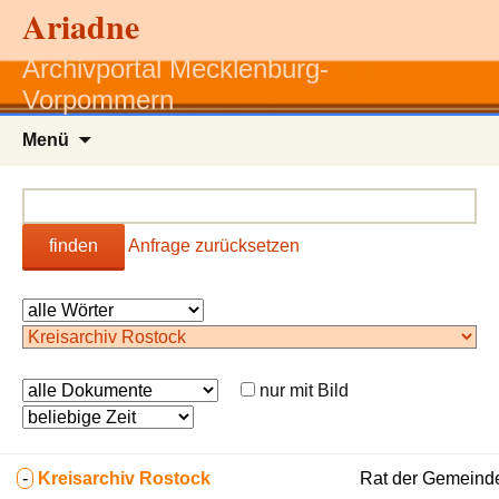
Ariadne
Archivportal Mecklenburg-
Vorpommern
Zum
Menü
Inhalt
springen
finden
Anfrage zurücksetzen
nur mit Bild
-
Kreisarchiv Rostock
Rat der Gemeinde