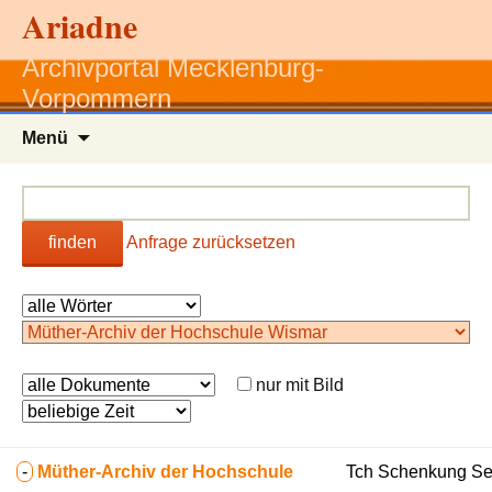
Ariadne
Archivportal Mecklenburg-
Vorpommern
Zum
Menü
Inhalt
springen
finden
Anfrage zurücksetzen
nur mit Bild
-
Müther-Archiv der Hochschule
Tch Schenkung Se