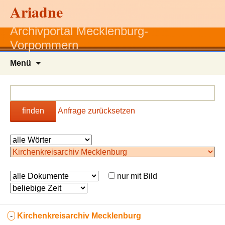
Ariadne
Archivportal Mecklenburg-
Vorpommern
Zum
Menü
Inhalt
springen
finden
Anfrage zurücksetzen
nur mit Bild
-
Kirchenkreisarchiv Mecklenburg