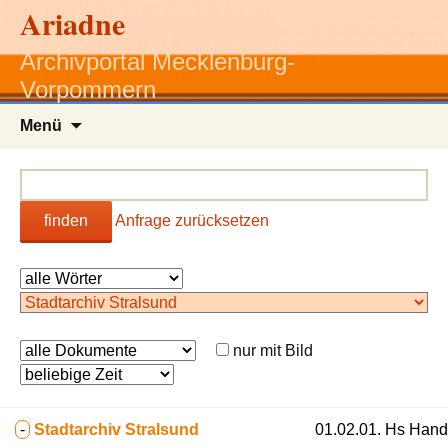
Ariadne
Archivportal Mecklenburg-
Vorpommern
Zum
Menü
Inhalt
springen
finden
Anfrage zurücksetzen
nur mit Bild
-
Stadtarchiv Stralsund
01.02.01. Hs Hands