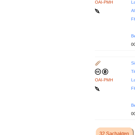
OAI-PMH
La
Al
F
B
0
Si
Ti
OAI-PMH
La
F
B
0
32 Sachakten