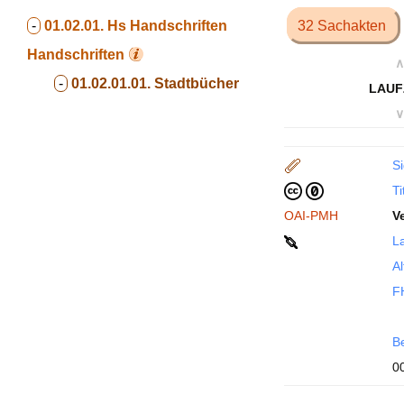
-
01.02.01. Hs Handschriften
32 Sachakten
Handschriften
∧
-
01.02.01.01. Stadtbücher
LAUF
∨
Si
Ti
OAI-PMH
V
La
Al
F
B
0