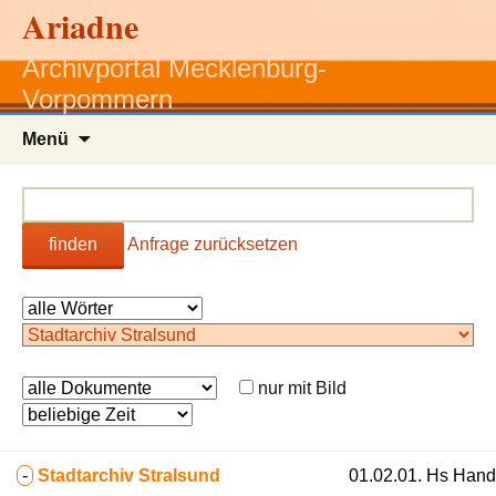
Ariadne
Archivportal Mecklenburg-
Vorpommern
Zum
Menü
Inhalt
springen
finden
Anfrage zurücksetzen
nur mit Bild
-
Stadtarchiv Stralsund
01.02.01. Hs Hand