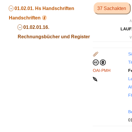
-
01.02.01. Hs Handschriften
37 Sachakten
Handschriften
∧
-
01.02.01.16.
LAUF
Rechnungsbücher und Register
∨
Si
Ti
OAI-PMH
F
La
Al
F
B
0