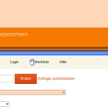
Vorpommern
Login
Merkliste
Hilfe
finden
Anfrage zurücksetzen