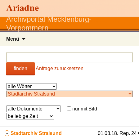
Ariadne
Archivportal Mecklenburg-
Vorpommern
Zum
Menü
Inhalt
springen
finden
Anfrage zurücksetzen
nur mit Bild
-
Stadtarchiv Stralsund
01.03.18. Rep. 24