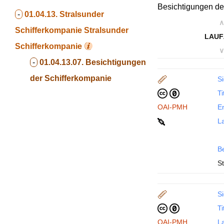
Besichtigungen de
-
01.04.13. Stralsunder
∧
Schifferkompanie
Stralsunder
LAUF
Schifferkompanie
∨
-
01.04.13.07. Besichtigungen
der Schifferkompanie
Si
Ti
OAI-PMH
En
La
B
S
Si
Ti
OAI-PMH
La