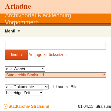
Ariadne
Archivportal Mecklenburg-
Vorpommern
Zum
Menü
Inhalt
springen
finden
Anfrage zurücksetzen
nur mit Bild
-
Stadtarchiv Stralsund
01.04.13. Stralsun