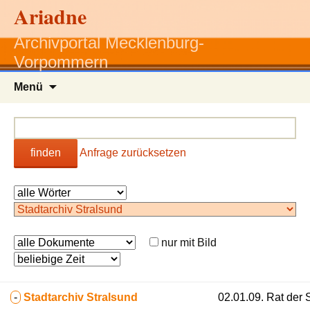
Ariadne
Archivportal Mecklenburg-
Vorpommern
Zum
Menü
Inhalt
springen
finden
Anfrage zurücksetzen
nur mit Bild
-
Stadtarchiv Stralsund
02.01.09. Rat der 