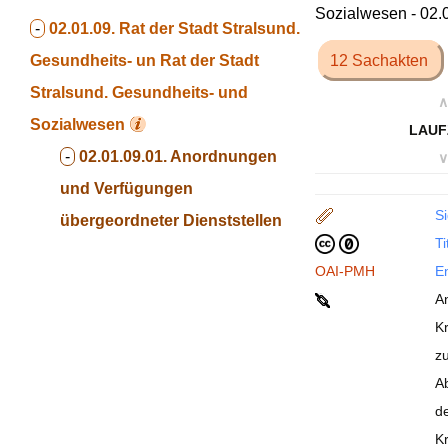
Sozialwesen - 02.
-
02.01.09. Rat der Stadt Stralsund.
Gesundheits- un
Rat der Stadt
12 Sachakten
Stralsund. Gesundheits- und
∧
Sozialwesen
LAUF
-
02.01.09.01. Anordnungen
∨
und Verfügungen
Si
übergeordneter Dienststellen
Ti
OAI-PMH
En
A
K
z
A
d
K