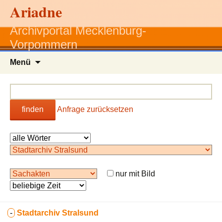
Ariadne
Archivportal Mecklenburg-
Vorpommern
Zum
Menü
Inhalt
springen
finden
Anfrage zurücksetzen
nur mit Bild
-
Stadtarchiv Stralsund