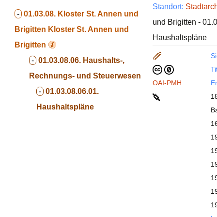
Standort:
Stadtarc
-
01.03.08. Kloster St. Annen und
und Brigitten - 01
Brigitten
Kloster St. Annen und
Haushaltspläne
Brigitten
Si
-
01.03.08.06. Haushalts-,
Ti
Rechnungs- und Steuerwesen
OAI-PMH
En
-
01.03.08.06.01.
1
Haushaltspläne
B
1
1
1
1
1
1
1