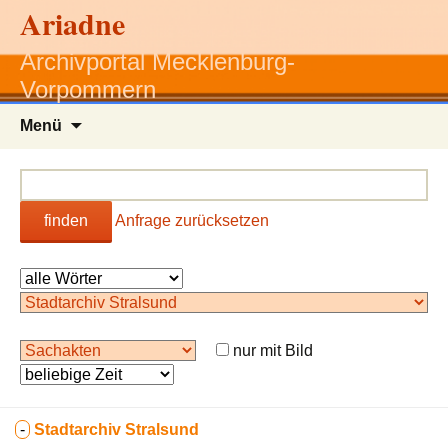
Ariadne
Archivportal Mecklenburg-
Vorpommern
Zum
Menü
Inhalt
springen
finden
Anfrage zurücksetzen
nur mit Bild
-
Stadtarchiv Stralsund