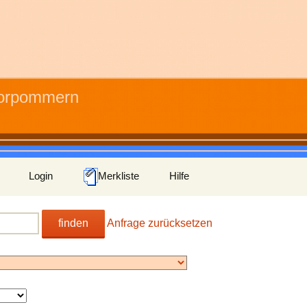
Vorpommern
Login
Merkliste
Hilfe
finden
Anfrage zurücksetzen