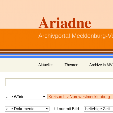
Ariadne
Archivportal Mecklenburg-
Zum
Aktuelles
Themen
Archive in MV
Inhalt
springen
nur mit Bild