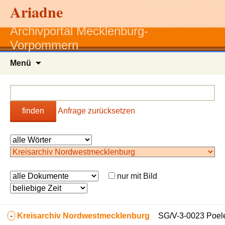
Ariadne
Archivportal Mecklenburg-
Vorpommern
Zum
Menü
Inhalt
springen
finden
Anfrage zurücksetzen
nur mit Bild
-
Kreisarchiv Nordwestmecklenburg
SG/V-3-0023 Poeler