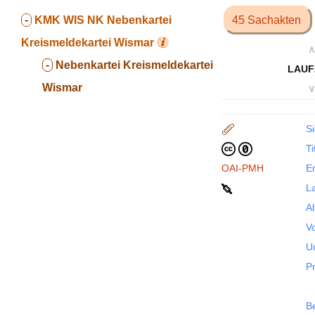
-
KMK WIS NK
Nebenkartei
45 Sachakten
Kreismeldekartei Wismar
∧
-
Nebenkartei Kreismeldekartei
LAUF
Wismar
∨
Si
Ti
OAI-PMH
En
La
Al
Vo
U
P
B