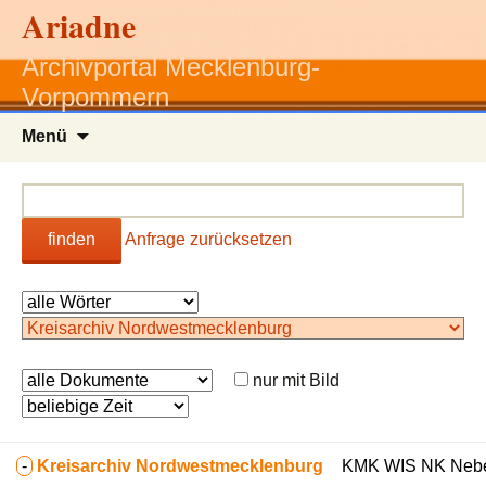
Ariadne
Archivportal Mecklenburg-
Vorpommern
Zum
Menü
Inhalt
springen
finden
Anfrage zurücksetzen
nur mit Bild
-
Kreisarchiv Nordwestmecklenburg
KMK WIS NK Nebenk