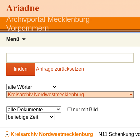
Ariadne
Archivportal Mecklenburg-
Vorpommern
Zum
Menü
Inhalt
springen
finden
Anfrage zurücksetzen
nur mit Bild
-
Kreisarchiv Nordwestmecklenburg
N11 Schenkung von