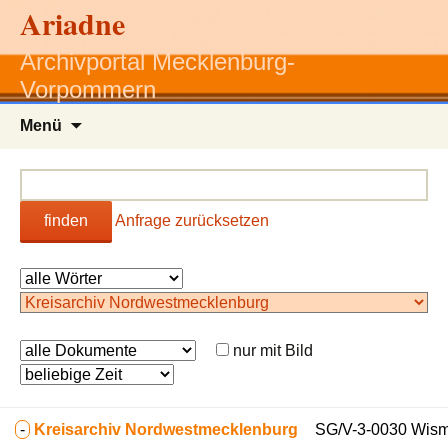
Ariadne
Archivportal Mecklenburg-
Vorpommern
Zum
Menü
Inhalt
springen
finden
Anfrage zurücksetzen
nur mit Bild
-
Kreisarchiv Nordwestmecklenburg
SG/V-3-0030 Wisma