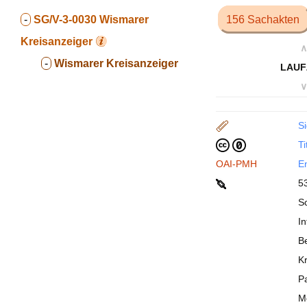
-
SG/V-3-0030
Wismarer
156 Sachakten
Kreisanzeiger
∧
-
Wismarer Kreisanzeiger
LAUF
∨
Si
Ti
OAI-PMH
En
5
S
I
B
K
P
M