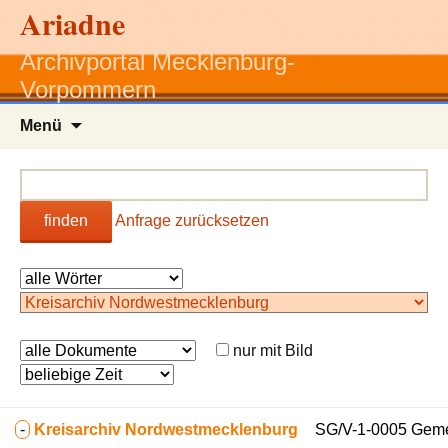
Ariadne
Archivportal Mecklenburg-
Vorpommern
Zum
Menü
Inhalt
springen
finden
Anfrage zurücksetzen
nur mit Bild
-
Kreisarchiv Nordwestmecklenburg
SG/V-1-0005 Geme