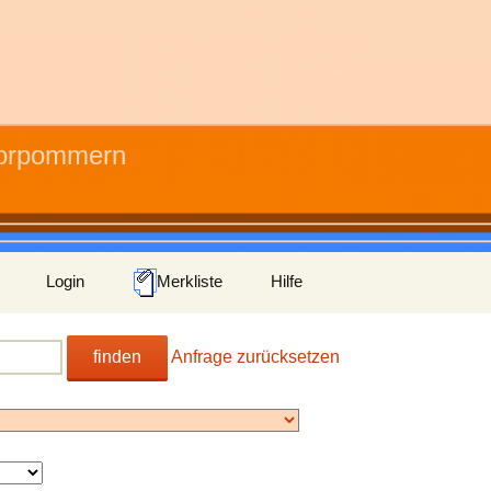
Vorpommern
Login
Merkliste
Hilfe
finden
Anfrage zurücksetzen