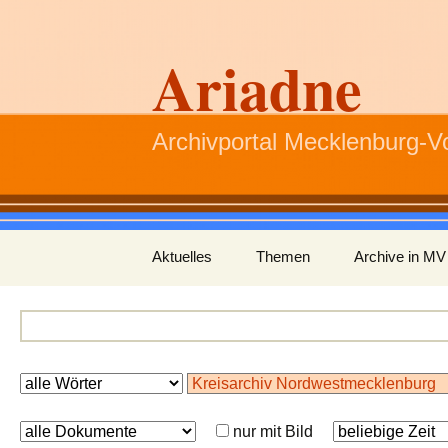
Ariadne
Archivportal Mecklenburg-
Zum
Aktuelles
Themen
Archive in MV
Inhalt
springen
nur mit Bild