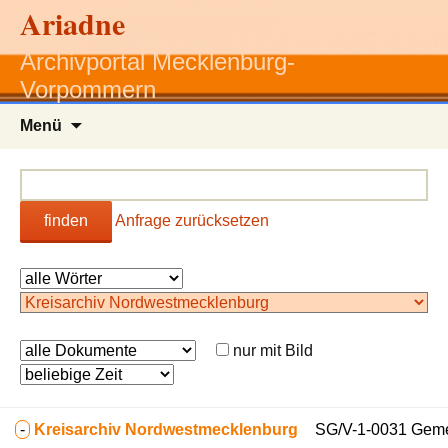
Ariadne
Archivportal Mecklenburg-
Vorpommern
Zum
Menü
Inhalt
springen
finden
Anfrage zurücksetzen
nur mit Bild
-
Kreisarchiv Nordwestmecklenburg
SG/V-1-0031 Gem